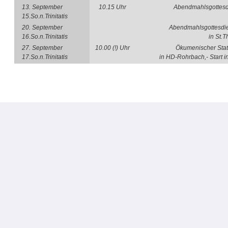
13. September
10.15 Uhr
Abendmahlsgottesd
15.So.n.Trinitatis
20. September
Abendmahlsgottesdien
16.So.n.Trinitatis
in St.
27. September
10.00 (!) Uhr
Ökumenischer Stat
17.So.n.Trinitatis
in HD-Rohrbach,- Start i