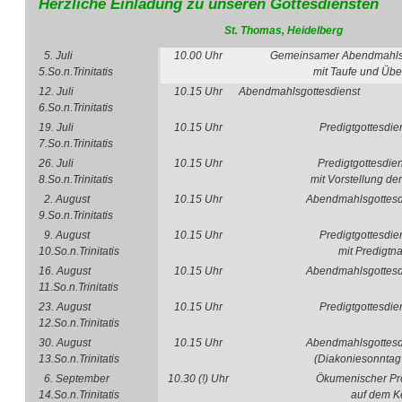
Herzliche Einladung zu unseren Gottesdiensten
St. Thomas, Heidelberg
5. Juli
10.00 Uhr
Gemeinsamer Abendmahls
5.So.n.Trinitatis
mit Taufe und Übe
12. Juli
10.15 Uhr
Abendmahlsgottesdienst
6.So.n.Trinitatis
19. Juli
10.15 Uhr
Predigtgottesdie
7.So.n.Trinitatis
26. Juli
10.15 Uhr
Predigtgottesdie
8.So.n.Trinitatis
mit Vorstellung de
2. August
10.15 Uhr
Abendmahlsgottesd
9.So.n.Trinitatis
9. August
10.15 Uhr
Predigtgottesdie
10.So.n.Trinitatis
mit Predigtn
16. August
10.15 Uhr
Abendmahlsgottesd
11.So.n.Trinitatis
23. August
10.15 Uhr
Predigtgottesdie
12.So.n.Trinitatis
30. August
10.15 Uhr
Abendmahlsgottesd
13.So.n.Trinitatis
(Diakoniesonntag 
6. September
10.30 (!) Uhr
Ökumenischer Pre
14.So.n.Trinitatis
auf dem K